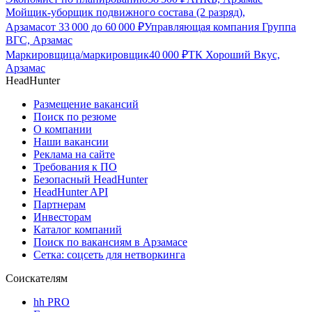
Мойщик-уборщик подвижного состава (2 разряд),
Арзамас
от
33 000
до
60 000
₽
Управляющая компания Группа
ВГС, Арзамас
Маркировщица/маркировщик
40 000
₽
ТК Хороший Вкус,
Арзамас
HeadHunter
Размещение вакансий
Поиск по резюме
О компании
Наши вакансии
Реклама на сайте
Требования к ПО
Безопасный HeadHunter
HeadHunter API
Партнерам
Инвесторам
Каталог компаний
Поиск по вакансиям в Арзамасе
Сетка: соцсеть для нетворкинга
Соискателям
hh PRO