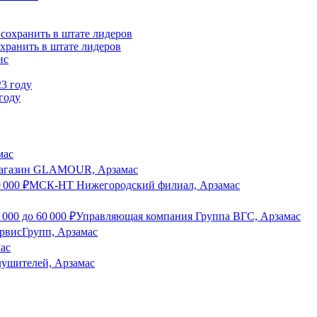
хранить в штате лидеров
году
мас
агазин GLAMOUR, Арзамас
0 000
₽
МСК-НТ Нижегородский филиал, Арзамас
 000
до
60 000
₽
Управляющая компания Группа ВГС, Арзамас
рвисГрупп, Арзамас
ас
лушителей, Арзамас