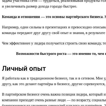
задача участника сети — трудиться, реализовывая продукты го
и увеличивать размер дохода гораздо быстрее.
Команда и отношения — это основы партнёрского бизнеса
.
Например, одни сильны в презентациях и превосходно описыва
команды передают друг другу свой опыт и знания, в результате
Чем эффективнее у лидера получается строить свою команду, те
Возможности быстрого роста — это именно то, чем 
Личный опыт
Я работала как в традиционном бизнесе, так и в сетевом. Мн
другу, как это делают партнёры в бизнесе, другие соревнуются,
В партнёрском бизнесе очень важна позиция лидера, который и
компании приходят очень разные люди — по возрасту, социаль
базирующиеся на уважении ценностей каждого из партнёров. 