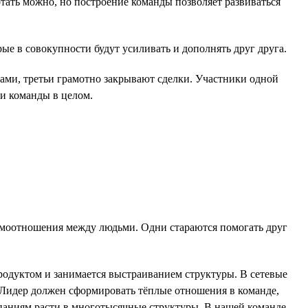
отать можно, но построение команды позволяет развиваться
е в совокупности будут усиливать и дополнять друг друга.
ами, третьи грамотно закрывают сделки. Участники одной
 и команды в целом.
аимоотношения между людьми. Одни стараются помогать друг
продуктом и занимается выстраиванием структуры. В сетевые
. Лидер должен сформировать тёплые отношения в команде,
паниям расти в многотысячные структуры. В нашей команде