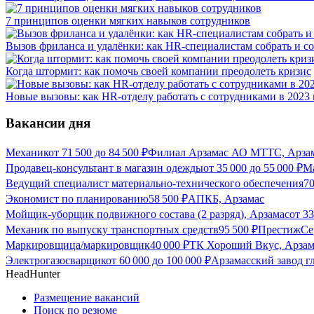
7 принципов оценки мягких навыков сотрудников
Вызов фриланса и удалёнки: как HR-специалистам собрать и со
Когда штормит: как помочь своей компании преодолеть кризис
Новые вызовы: как HR-отделу работать с сотрудниками в 2023 
Вакансии дня
Механик
от
71 500
до
84 500
₽
Филиал Арзамас АО МТТС, Арза
Продавец-консультант в магазин одежды
от
35 000
до
55 000
₽
М
Ведущий специалист материально-технического обеспечения
7
Экономист по планированию
58 500
₽
АПКБ, Арзамас
Мойщик-уборщик подвижного состава (2 разряд), Арзамас
от
33
Механик по выпуску транспортных средств
95 500
₽
ПрестижСе
Маркировщица/маркировщик
40 000
₽
ТК Хороший Вкус, Арзам
Электрогазосварщик
от
60 000
до
100 000
₽
Арзамасский завод г
HeadHunter
Размещение вакансий
Поиск по резюме