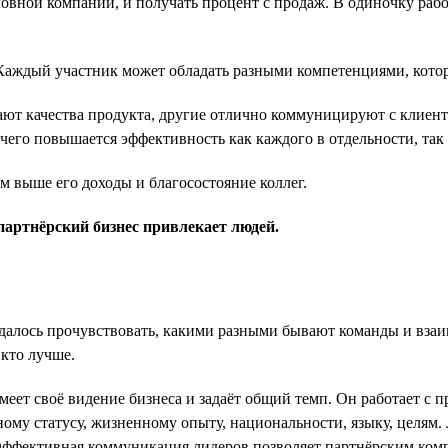
ловной компании, и получать процент с продаж. В одиночку раб
 Каждый участник может обладать разными компетенциями, которы
ют качества продукта, другие отлично коммуницируют с клиент
 чего повышается эффективность как каждого в отдельности, так
м выше его доходы и благосостояние коллег.
партнёрский бизнес привлекает людей.
е удалось прочувствовать, какими разными бывают команды и вз
 кто лучше.
меет своё видение бизнеса и задаёт общий темп. Он работает с 
ному статусу, жизненному опыту, национальности, языку, целям
Эффективная коммуникация лидеров позволяет партнёрским ком