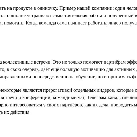
ть на продукте в одиночку. Пример нашей компании: один чело
-то вполне устраивают самостоятельная работа и полученный в р
, помогать. Когда команда сама начинает работать, лидер получа
а коллективные встречи. Это не только помогает партнёрам эфф
то, в свою очередь, даёт ещё большую мотивацию для активных
ь направленными непосредственно на обучение, но и принимать 
некоторые являются прерогативой отдельных лидеров, которые 
тречи и конференции, командный чат, Телеграм-канал, где лиде
рно интересоваться у своих партнёров, как их дела, проводить
ь их действия.