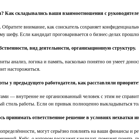
ты? Как складывались ваши взаимоотношения с руководител
м. Обратите внимание, как соискатель сохраняет конфиденциаль
му шефу. Если кандидат проговаривается о бизнес-делах прошлой
ственности, вид деятельности, организационную структуру.
звиты анализ, логика и память, насколько понятно он умеет дон
оит насторожиться.
оты у предыдущего работодателя, как расставляли приорит
и — внутренне не организованный человек с этим не справится
ый стиль работы. Если он привык полноценно выкладываться тол
ось принимать ответственное решение в условиях нехватки 
еопределённости, могут серьёзно повлиять на ваши финансы и 
ений. Кейс, о котором расскажет кандидат, поможет понять, по