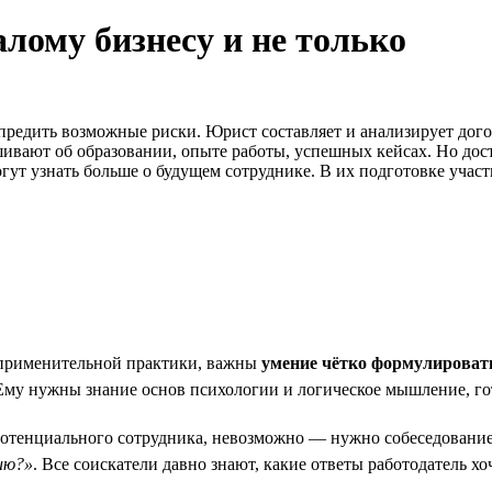
лому бизнесу и не только
редить возможные риски. Юрист составляет и анализирует догов
ивают об образовании, опыте работы, успешных кейсах. Но дос
гут узнать больше о будущем сотруднике. В их подготовке учас
оприменительной практики, важны
умение чётко формулировать
 Ему нужны знание основ психологии и логическое мышление, го
у потенциального сотрудника, невозможно — нужно собеседовани
ию?»
. Все соискатели давно знают, какие ответы работодатель 