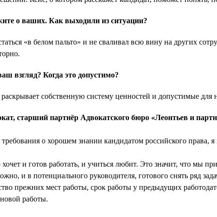
те о ваших. Как выходили из ситуации?
таться «в белом пальто» и не сваливал всю вину на других сотр
торно.
ваш взгляд? Когда это допустимо?
ь раскрывает собственную систему ценностей и допустимые для 
окат, старший партнёр Адвокатского бюро «Леонтьев и парт
 требования о хорошем знании кандидатом российского права, я 
то хочет и готов работать, и учиться любит. Это значит, что мы п
можно, и в потенциального руководителя, готового снять ряд за
ство прежних мест работы, срок работы у предыдущих работодате
 новой работы.