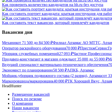
Как проверить количество кандидатов на hh.ru без доступа
Как составить портрет кандидата: краткая инструкция для рабо
Как составить текст вакансии, который привлечёт кандидатов
Вакансии дня
Механик
от
71 500
до
84 500
₽
Филиал Арзамас АО МТТС, Арза
Оператор раскройного оборудования
70 000
₽
ПрестижСервисГр
Уборщик служебных помещений
27 093
₽
Частное Профессиона
Продавец-консультант в магазин одежды
от
35 000
до
55 000
₽
М
Ведущий специалист материально-технического обеспечения
7
Экономист по планированию
58 500
₽
АПКБ, Арзамас
Мойщик-уборщик подвижного состава (2 разряд), Арзамас
от
33
Маркировщица/маркировщик
40 000
₽
ТК Хороший Вкус, Арзам
HeadHunter
Размещение вакансий
Поиск по резюме
О компании
Наши вакансии