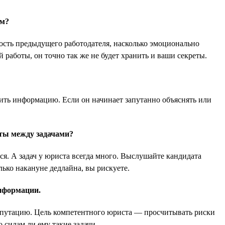
ем?
ность предыдущего работодателя, насколько эмоционально
 работы, он точно так же не будет хранить и ваши секреты.
осить информацию. Если он начинает запутанно объяснять или
еты между задачами?
. А задач у юриста всегда много. Выслушайте кандидата
ько накануне дедлайна, вы рискуете.
информации.
репутацию. Цель компетентного юриста — просчитывать риски
 силам ли ему такие задачи.