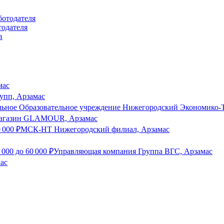
тодателя
мас
упп, Арзамас
льное Образовательное учреждение Нижегородский Экономико-
агазин GLAMOUR, Арзамас
0 000
₽
МСК-НТ Нижегородский филиал, Арзамас
 000
до
60 000
₽
Управляющая компания Группа ВГС, Арзамас
ас