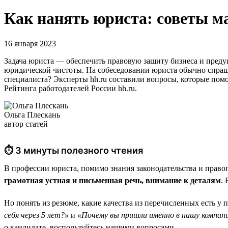
Как нанять юриста: советы ма
16 января 2023
Задача юриста — обеспечить правовую защиту бизнеса и предуп
юридической чистоты. На собеседовании юриста обычно спраш
специалиста? Эксперты hh.ru составили вопросы, которые помо
Рейтинга работодателей России hh.ru.
Ольга Плескань
автор статей
⏱ 3 минуты полезного чтения
В профессии юриста, помимо знания законодательства и прав
грамотная устная и письменная речь, внимание к деталям
.
Но понять из резюме, какие качества из перечисленных есть 
себя через 5 лет?»
и
«Почему вы пришли именно в нашу компан
о кандидате, воспользуйтесь нашими вопросами.