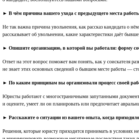
► В чём причина вашего ухода с предыдущего места рабо
Не так важна причина увольнения, как рассказ кандидата о нё
рассказывает об увольнении, какие характеристики даёт бывше
► Опишите организацию, в которой вы работали: форму соб
Ответ на этот вопрос поможет вам понять, как у соискателя ра
не знает этих основных сведений о бывшем месте работы — ст
► По каким принципам вы организовали процесс своей раб
Юристы работают с многостраничными запутанными документам
и оцените, умеет ли он планировать или предпочитает авральн
► Расскажите о ситуации из вашего опыта, когда приходил
Решения, которые юристу приходится принимать в условиях н
и минимизировать возможные негативные последствия таких реш