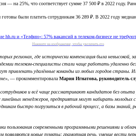
я — на 25%, что соответствует сумме 37 500 ₽ в 2022 году. Ран
м готовы были платить сотрудникам 36 289 ₽. В 2022 году медиа
Нажмите на изображение, чтобы увеличить его
торых регионах, где исторически компенсация была невысокой, з
демии телеком-специалисты стали чаще работать удаленно без 
гут привлекать удалённые команды из любых городов страны. И
ане»
, — прокомментировала
Мария Игнатова, руководитель сл
 сотрудников и всё чаще рассматривают кандидатов без опыта
у линейных менеджеров, предприятия могут набирать молодых сп
икам быстро погрузиться в рабочий процесс, а базы знаний, 
выки пользования современными программными решениями и обла
м появляются новые пункты: грамотная речь, умение вести пере