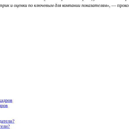
трик и оценки по ключевым для компании показателям»
, — прок
дров
тели?