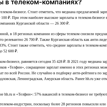
ы в телеком-компаниях?
телеком-бизнесе. Стоит отметить, что медиана предлагаемой зар
 40 100 ₽. При этом наиболее высокие зарплаты в телеком-бизнес
компаниях Курганской области — 26 300 ₽.
менной, в 18 регионах компании из сферы телеком снизили предл
о релевантно 26 700 ₽. Также Курганская область как анти-лиде
33%. Стоит также отметить, что средние зарплаты в телеком-ко
о 52 600 ₽.
ком-бизнесе, равняется сегодня 35 428 ₽. В 2021 году медиана за
ков «Телфин», сокращение зарплат именно в этих регионах мож
т по всей России. Не случайно в подборку анти-рейтинга по за
дловская, Ленинградская, Амурская область. Ранее hh.ru уже от
 телеком-индустрии, поскольку более 28 регионов повысили или