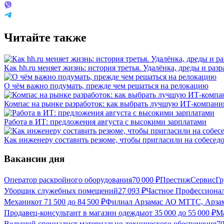
Читайте также
Как hh.ru меняет жизнь: история третья. Удалёнка, дреды и разр
О чём важно подумать, прежде чем решаться на релокацию
Компас на рынке разработок: как выбрать лучшую ИТ-компан
Работа в ИТ: предложения августа с высокими зарплатами
Как инженеру составить резюме, чтобы пригласили на собесед
Вакансии дня
Оператор раскройного оборудования
70 000
₽
ПрестижСервисГр
Уборщик служебных помещений
27 093
₽
Частное Профессиона
Механик
от
71 500
до
84 500
₽
Филиал Арзамас АО МТТС, Арза
Продавец-консультант в магазин одежды
от
35 000
до
55 000
₽
М
Ведущий специалист материально-технического обеспечения
7