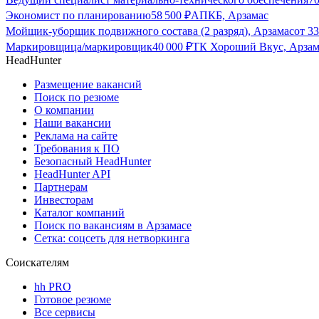
Экономист по планированию
58 500
₽
АПКБ, Арзамас
Мойщик-уборщик подвижного состава (2 разряд), Арзамас
от
33
Маркировщица/маркировщик
40 000
₽
ТК Хороший Вкус, Арзам
HeadHunter
Размещение вакансий
Поиск по резюме
О компании
Наши вакансии
Реклама на сайте
Требования к ПО
Безопасный HeadHunter
HeadHunter API
Партнерам
Инвесторам
Каталог компаний
Поиск по вакансиям в Арзамасе
Сетка: соцсеть для нетворкинга
Соискателям
hh PRO
Готовое резюме
Все сервисы