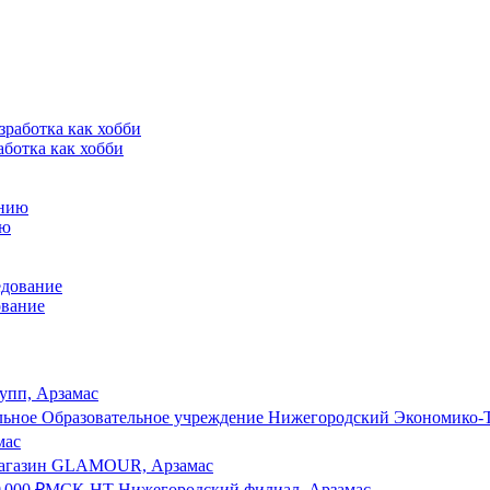
аботка как хобби
ию
ование
упп, Арзамас
льное Образовательное учреждение Нижегородский Экономико-
мас
агазин GLAMOUR, Арзамас
0 000
₽
МСК-НТ Нижегородский филиал, Арзамас