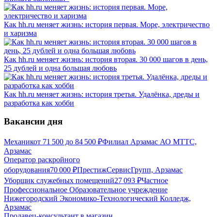
Как hh.ru меняет жизнь: история первая. Море, электричество
и харизма
Как hh.ru меняет жизнь: история вторая. 30 000 шагов в день,
25 дублей и одна большая любовь
Как hh.ru меняет жизнь: история третья. Удалёнка, дреды и
разработка как хобби
Вакансии дня
Механик
от
71 500
до
84 500
₽
Филиал Арзамас АО МТТС,
Арзамас
Оператор раскройного
оборудования
70 000
₽
ПрестижСервисГрупп, Арзамас
Уборщик служебных помещений
27 093
₽
Частное
Профессиональное Образовательное учреждение
Нижегородский Экономико-Технологический Колледж,
Арзамас
Продавец-консультант в магазин