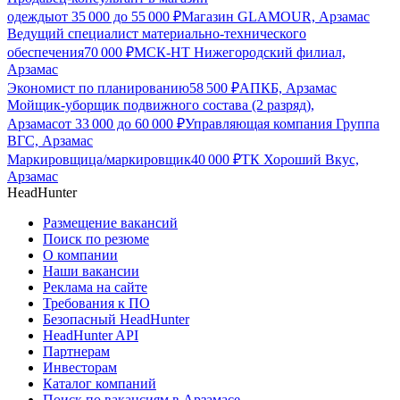
одежды
от
35 000
до
55 000
₽
Магазин GLAMOUR, Арзамас
Ведущий специалист материально-технического
обеспечения
70 000
₽
МСК-НТ Нижегородский филиал,
Арзамас
Экономист по планированию
58 500
₽
АПКБ, Арзамас
Мойщик-уборщик подвижного состава (2 разряд),
Арзамас
от
33 000
до
60 000
₽
Управляющая компания Группа
ВГС, Арзамас
Маркировщица/маркировщик
40 000
₽
ТК Хороший Вкус,
Арзамас
HeadHunter
Размещение вакансий
Поиск по резюме
О компании
Наши вакансии
Реклама на сайте
Требования к ПО
Безопасный HeadHunter
HeadHunter API
Партнерам
Инвесторам
Каталог компаний
Поиск по вакансиям в Арзамасе