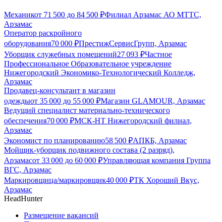
Механик
от
71 500
до
84 500
₽
Филиал Арзамас АО МТТС,
Арзамас
Оператор раскройного
оборудования
70 000
₽
ПрестижСервисГрупп, Арзамас
Уборщик служебных помещений
27 093
₽
Частное
Профессиональное Образовательное учреждение
Нижегородский Экономико-Технологический Колледж,
Арзамас
Продавец-консультант в магазин
одежды
от
35 000
до
55 000
₽
Магазин GLAMOUR, Арзамас
Ведущий специалист материально-технического
обеспечения
70 000
₽
МСК-НТ Нижегородский филиал,
Арзамас
Экономист по планированию
58 500
₽
АПКБ, Арзамас
Мойщик-уборщик подвижного состава (2 разряд),
Арзамас
от
33 000
до
60 000
₽
Управляющая компания Группа
ВГС, Арзамас
Маркировщица/маркировщик
40 000
₽
ТК Хороший Вкус,
Арзамас
HeadHunter
Размещение вакансий