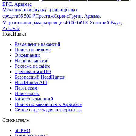
ВГС, Арзамас
Механик по выпуску транспортных
средств
95 500
₽
ПрестижСервисГрупп, Арзамас
Маркировщица/маркировщик
40 000
₽
ТК Хороший Вкус,
Арзамас
HeadHunter
Размещение вакансий
Поиск по резюме
О компании
Наши вакансии
Реклама на сайте
Требования к ПО
Безопасный HeadHunter
HeadHunter API
Партнерам
Инвесторам
Каталог компаний
Поиск по вакансиям в Арзамасе
Сетка: соцсеть для нетворкинга
Соискателям
hh PRO
Готовое резюме