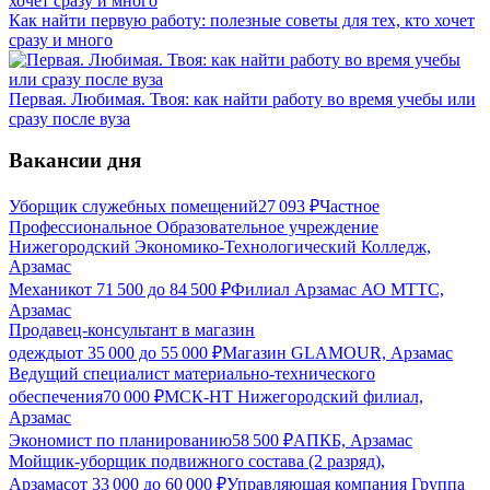
Как найти первую работу: полезные советы для тех, кто хочет
сразу и много
Первая. Любимая. Твоя: как найти работу во время учебы или
сразу после вуза
Вакансии дня
Уборщик служебных помещений
27 093
₽
Частное
Профессиональное Образовательное учреждение
Нижегородский Экономико-Технологический Колледж,
Арзамас
Механик
от
71 500
до
84 500
₽
Филиал Арзамас АО МТТС,
Арзамас
Продавец-консультант в магазин
одежды
от
35 000
до
55 000
₽
Магазин GLAMOUR, Арзамас
Ведущий специалист материально-технического
обеспечения
70 000
₽
МСК-НТ Нижегородский филиал,
Арзамас
Экономист по планированию
58 500
₽
АПКБ, Арзамас
Мойщик-уборщик подвижного состава (2 разряд),
Арзамас
от
33 000
до
60 000
₽
Управляющая компания Группа