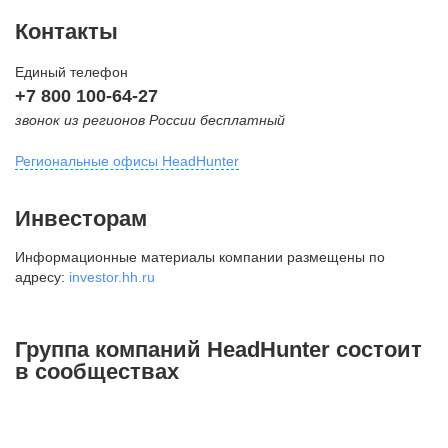
Контакты
Единый телефон
+7 800 100-64-27
звонок из регионов России бесплатный
Региональные офисы HeadHunter
Москва
Инвесторам
внутригородская территория
Информационные материалы компании размещены по
Муниципальный округ Тверской,
адресу:
investor.hh.ru
2-я Брестская ул., д. 48,
помещение 25
+7 495 974-64-27
Группа компаний HeadHunter состоит
+7 495 980-64-27
в сообществах
+7 495 134-92-24
press@hh.ru