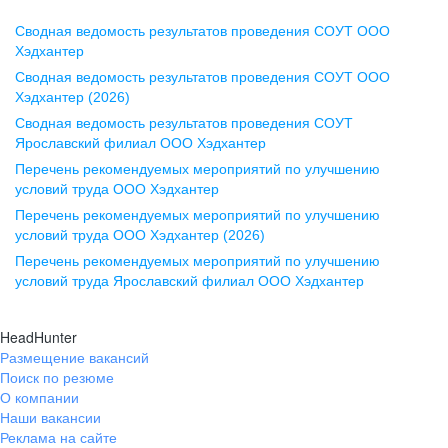
Сводная ведомость результатов проведения СОУТ ООО
Воронеж
Хэдхантер
Сводная ведомость результатов проведения СОУТ ООО
ул. Комиссаржевской, д. 10,
Хэдхантер (2026)
офис 1212
Сводная ведомость результатов проведения СОУТ
+7 473 280-05-05
Ярославский филиал ООО Хэдхантер
pr@vrn.hh.ru
Перечень рекомендуемых мероприятий по улучшению
условий труда ООО Хэдхантер
Казань
Перечень рекомендуемых мероприятий по улучшению
ул. Спартаковская, д. 2А, этаж 3,
условий труда ООО Хэдхантер (2026)
помещение 15
Перечень рекомендуемых мероприятий по улучшению
условий труда Ярославский филиал ООО Хэдхантер
+7 843 212-12-50
pr@kzn.hh.ru
HeadHunter
Размещение вакансий
Екатеринбург
Поиск по резюме
ул. Боевых Дружин, стр. 20,
О компании
5 этаж, офис 505, 521
Наши вакансии
Реклама на сайте
+7 343 226-79-99