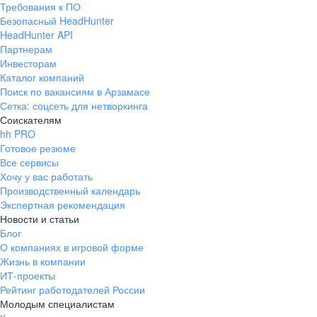
Требования к ПО
pr@ural.hh.ru
Безопасный HeadHunter
HeadHunter API
Краснодар
Партнерам
Инвесторам
ул. Янковского, д. 169, 7 этаж,
Каталог компаний
706 каб.
Поиск по вакансиям в Арзамасе
+7 861 205-55-57
Сетка: соцсеть для нетворкинга
pr@krd.hh.ru
Соискателям
hh PRO
Готовое резюме
Владивосток
Все сервисы
пер. Ланинский д. 4, офис 3.4
Хочу у вас работать
Производственный календарь
+7 423 202-33-28
Экспертная рекомендация
pr@dv.hh.ru
Новости и статьи
Блог
Новосибирск
О компаниях в игровой форме
Жизнь в компании
ул. Большевистская, д. 35,
ИТ-проекты
помещение 21
Рейтинг работодателей России
+7 383 207-94-64
Молодым специалистам