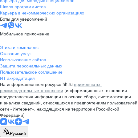
Карьера для молодых специалистов
pr@nsk.hh.ru
Школа программистов
Карьера в некоммерческих организациях
Минск
Боты для уведомлений
пр-т Дзержинского, д. 57,
10 этаж, помещение 45-1
Мобильное приложение
+375 (17)
336-03-02
Этика и комплаенс
pr@rabota.by
Оказание услуг
Использование сайтов
Алматы
Защита персональных данных
Пользовательское соглашение
пр. Абая, д. 151, БЦ Алатау,
ИТ аккредитация
12 этаж, офис 1209
На информационном ресурсе hh.ru
применяются
+7 727 232-13-13
рекомендательные технологии
(информационные технологии
pr@headhunter.com.kz
предоставления информации на основе сбора, систематизации
и анализа сведений, относящихся к предпочтениям пользователей
сети «Интернет», находящихся на территории Российской
Федерации)
Русский