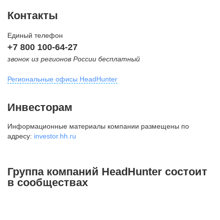
Контакты
Единый телефон
+7 800 100-64-27
звонок из регионов России бесплатный
Региональные офисы HeadHunter
Москва
Инвесторам
внутригородская территория
Информационные материалы компании размещены по
Муниципальный округ Тверской,
адресу:
investor.hh.ru
2-я Брестская ул., д. 48,
помещение 25
+7 495 974-64-27
Группа компаний HeadHunter состоит
+7 495 980-64-27
в сообществах
+7 495 134-92-24
press@hh.ru