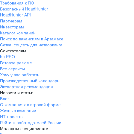
Требования к ПО
pr@ural.hh.ru
Безопасный HeadHunter
HeadHunter API
Краснодар
Партнерам
Инвесторам
ул. Янковского, д. 169, 7 этаж,
Каталог компаний
706 каб.
Поиск по вакансиям в Арзамасе
+7 861 205-55-57
Сетка: соцсеть для нетворкинга
pr@krd.hh.ru
Соискателям
hh PRO
Готовое резюме
Владивосток
Все сервисы
пер. Ланинский д. 4, офис 3.4
Хочу у вас работать
Производственный календарь
+7 423 202-33-28
Экспертная рекомендация
pr@dv.hh.ru
Новости и статьи
Блог
Новосибирск
О компаниях в игровой форме
Жизнь в компании
ул. Большевистская, д. 35,
ИТ-проекты
помещение 21
Рейтинг работодателей России
+7 383 207-94-64
Молодым специалистам