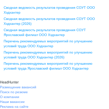
Сводная ведомость результатов проведения СОУТ ООО
Воронеж
Хэдхантер
Сводная ведомость результатов проведения СОУТ ООО
ул. Комиссаржевской, д. 10,
Хэдхантер (2026)
офис 1212
Сводная ведомость результатов проведения СОУТ
+7 473 280-05-05
Ярославский филиал ООО Хэдхантер
pr@vrn.hh.ru
Перечень рекомендуемых мероприятий по улучшению
условий труда ООО Хэдхантер
Казань
Перечень рекомендуемых мероприятий по улучшению
ул. Спартаковская, д. 2А, этаж 3,
условий труда ООО Хэдхантер (2026)
помещение 15
Перечень рекомендуемых мероприятий по улучшению
условий труда Ярославский филиал ООО Хэдхантер
+7 843 212-12-50
pr@kzn.hh.ru
HeadHunter
Размещение вакансий
Екатеринбург
Поиск по резюме
ул. Боевых Дружин, стр. 20,
О компании
5 этаж, офис 505, 521
Наши вакансии
Реклама на сайте
+7 343 226-79-99