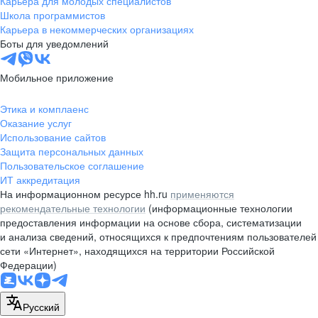
Карьера для молодых специалистов
pr@nsk.hh.ru
Школа программистов
Карьера в некоммерческих организациях
Минск
Боты для уведомлений
пр-т Дзержинского, д. 57,
10 этаж, помещение 45-1
Мобильное приложение
+375 (17)
336-03-02
Этика и комплаенс
pr@rabota.by
Оказание услуг
Использование сайтов
Алматы
Защита персональных данных
Пользовательское соглашение
пр. Абая, д. 151, БЦ Алатау,
ИТ аккредитация
12 этаж, офис 1209
На информационном ресурсе hh.ru
применяются
+7 727 232-13-13
рекомендательные технологии
(информационные технологии
pr@headhunter.com.kz
предоставления информации на основе сбора, систематизации
и анализа сведений, относящихся к предпочтениям пользователей
сети «Интернет», находящихся на территории Российской
Федерации)
Русский