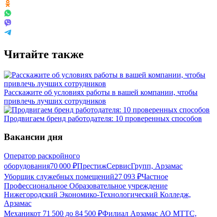
Читайте также
Расскажите об условиях работы в вашей компании, чтобы
привлечь лучших сотрудников
Продвигаем бренд работодателя: 10 проверенных способов
Вакансии дня
Оператор раскройного
оборудования
70 000
₽
ПрестижСервисГрупп, Арзамас
Уборщик служебных помещений
27 093
₽
Частное
Профессиональное Образовательное учреждение
Нижегородский Экономико-Технологический Колледж,
Арзамас
Механик
от
71 500
до
84 500
₽
Филиал Арзамас АО МТТС,