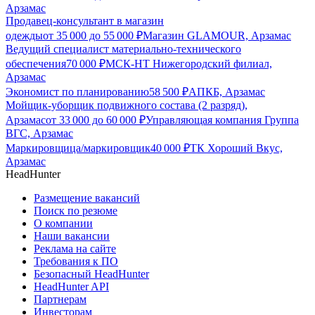
Арзамас
Продавец-консультант в магазин
одежды
от
35 000
до
55 000
₽
Магазин GLAMOUR, Арзамас
Ведущий специалист материально-технического
обеспечения
70 000
₽
МСК-НТ Нижегородский филиал,
Арзамас
Экономист по планированию
58 500
₽
АПКБ, Арзамас
Мойщик-уборщик подвижного состава (2 разряд),
Арзамас
от
33 000
до
60 000
₽
Управляющая компания Группа
ВГС, Арзамас
Маркировщица/маркировщик
40 000
₽
ТК Хороший Вкус,
Арзамас
HeadHunter
Размещение вакансий
Поиск по резюме
О компании
Наши вакансии
Реклама на сайте
Требования к ПО
Безопасный HeadHunter
HeadHunter API
Партнерам
Инвесторам