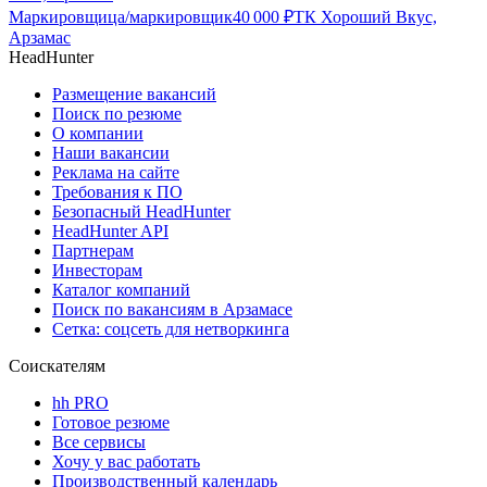
Маркировщица/маркировщик
40 000
₽
ТК Хороший Вкус,
Арзамас
HeadHunter
Размещение вакансий
Поиск по резюме
О компании
Наши вакансии
Реклама на сайте
Требования к ПО
Безопасный HeadHunter
HeadHunter API
Партнерам
Инвесторам
Каталог компаний
Поиск по вакансиям в Арзамасе
Сетка: соцсеть для нетворкинга
Соискателям
hh PRO
Готовое резюме
Все сервисы
Хочу у вас работать
Производственный календарь