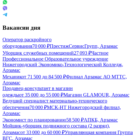
Вакансии дня
Оператор раскройного
оборудования
70 000
₽
ПрестижСервисГрупп, Арзамас
Уборщик служебных помещений
27 093
₽
Частное
Профессиональное Образовательное учреждение
Нижегородский Экономико-Технологический Колледж,
Арзамас
Механик
от
71 500
до
84 500
₽
Филиал Арзамас АО МТТС,
Арзамас
Продавец-консультант в магазин
одежды
от
35 000
до
55 000
₽
Магазин GLAMOUR, Арзамас
Ведущий специалист материально-технического
обеспечения
70 000
₽
МСК-НТ Нижегородский филиал,
Арзамас
Экономист по планированию
58 500
₽
АПКБ, Арзамас
Мойщик-уборщик подвижного состава (2 разряд),
Арзамас
от
33 000
до
60 000
₽
Управляющая компания Группа
ВГС, Арзамас