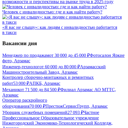
возможности и перспективы на рынке труда в 2025 году
Человек с инвалидностью: где и как найти работу?
«Я вас не слышу»: как людям с инвалидностью работается
в такси
Вакансии дня
Менеджер по продажам
от
30 000
до
45 000
₽
Фотосалон Яркие
фото, Арзамас
Инженер-технолог
от
60 000
до
80 000
₽
Арзамасский
Машиностроительный Завод, Арзамас
Контролер сборочно-монтажных и ремонтных
работ
53 000
₽
АПКБ, Арзамас
Механик
от
71 500
до
84 500
₽
Филиал Арзамас АО МТТС,
Арзамас
Оператор раскройного
оборудования
70 000
₽
ПрестижСервисГрупп, Арзамас
Уборщик служебных помещений
27 093
₽
Частное
Профессиональное Образовательное учреждение
Нижегородский Экономико-Технологический Колледж,