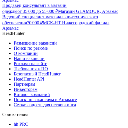
Арзамас
Продавец-консультант в магазин
одежды
от
35 000
до
55 000
₽
Магазин GLAMOUR, Арзамас
Ведущий специалист материально-технического
обеспечения
70 000
₽
МСК-НТ Нижегородский филиал,
Арзамас
HeadHunter
Размещение вакансий
Поиск по резюме
О компании
Наши вакансии
Реклама на сайте
Требования к ПО
Безопасный HeadHunter
HeadHunter API
Партнерам
Инвесторам
Каталог компаний
Поиск по вакансиям в Арзамасе
Сетка: соцсеть для нетворкинга
Соискателям
hh PRO